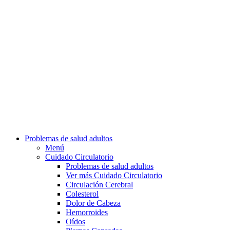
Problemas de salud adultos
Menú
Cuidado Circulatorio
Problemas de salud adultos
Ver más Cuidado Circulatorio
Circulación Cerebral
Colesterol
Dolor de Cabeza
Hemorroides
Oídos