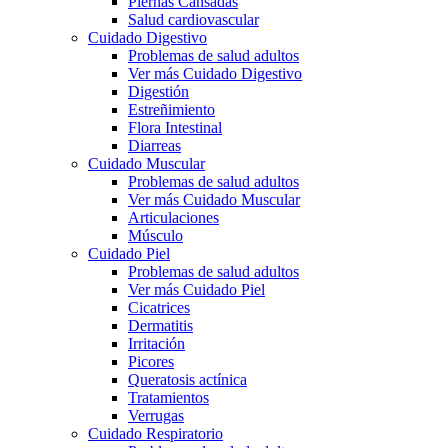
Piernas Cansadas
Salud cardiovascular
Cuidado Digestivo
Problemas de salud adultos
Ver más Cuidado Digestivo
Digestión
Estreñimiento
Flora Intestinal
Diarreas
Cuidado Muscular
Problemas de salud adultos
Ver más Cuidado Muscular
Articulaciones
Músculo
Cuidado Piel
Problemas de salud adultos
Ver más Cuidado Piel
Cicatrices
Dermatitis
Irritación
Picores
Queratosis actínica
Tratamientos
Verrugas
Cuidado Respiratorio