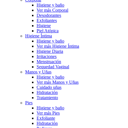
Higiene y baño
Ver más Corporal
Desodorantes
Exfoliantes
Higiene
Piel Atópica
Higiene Íntima
Higiene y baño
Ver más Higiene Íntima
Higiene Diaria
Irritaciones
Menstruación
Sequedad Vaginal
Manos y Uñas
Higiene y baño
Ver más Manos y Uñas
Cuidado uñas
Hidratación
Tratamiento
Pies
Higiene y baño
Ver más Pies
Exfoliante
Hidratación