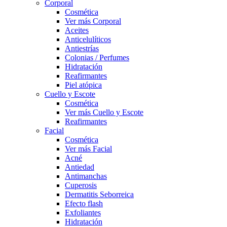
Corporal
Cosmética
Ver más Corporal
Aceites
Anticelulíticos
Antiestrías
Colonias / Perfumes
Hidratación
Reafirmantes
Piel atópica
Cuello y Escote
Cosmética
Ver más Cuello y Escote
Reafirmantes
Facial
Cosmética
Ver más Facial
Acné
Antiedad
Antimanchas
Cuperosis
Dermatitis Seborreica
Efecto flash
Exfoliantes
Hidratación