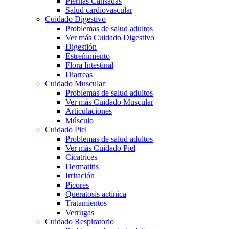
Piernas Cansadas
Salud cardiovascular
Cuidado Digestivo
Problemas de salud adultos
Ver más Cuidado Digestivo
Digestión
Estreñimiento
Flora Intestinal
Diarreas
Cuidado Muscular
Problemas de salud adultos
Ver más Cuidado Muscular
Articulaciones
Músculo
Cuidado Piel
Problemas de salud adultos
Ver más Cuidado Piel
Cicatrices
Dermatitis
Irritación
Picores
Queratosis actínica
Tratamientos
Verrugas
Cuidado Respiratorio