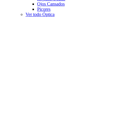
Ojos Cansados
Picores
Ver todo Óptica