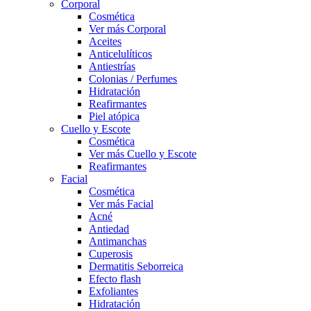
Corporal
Cosmética
Ver más Corporal
Aceites
Anticelulíticos
Antiestrías
Colonias / Perfumes
Hidratación
Reafirmantes
Piel atópica
Cuello y Escote
Cosmética
Ver más Cuello y Escote
Reafirmantes
Facial
Cosmética
Ver más Facial
Acné
Antiedad
Antimanchas
Cuperosis
Dermatitis Seborreica
Efecto flash
Exfoliantes
Hidratación