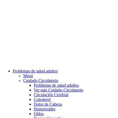
Problemas de salud adultos
Menú
Cuidado Circulatorio
Problemas de salud adultos
Ver más Cuidado Circulatorio
Circulación Cerebral
Colesterol
Dolor de Cabeza
Hemorroides
Oídos