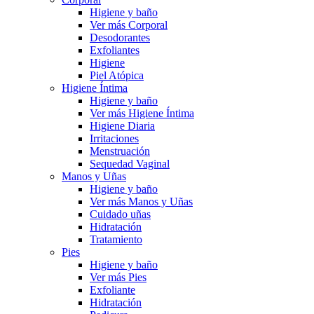
Higiene y baño
Ver más Corporal
Desodorantes
Exfoliantes
Higiene
Piel Atópica
Higiene Íntima
Higiene y baño
Ver más Higiene Íntima
Higiene Diaria
Irritaciones
Menstruación
Sequedad Vaginal
Manos y Uñas
Higiene y baño
Ver más Manos y Uñas
Cuidado uñas
Hidratación
Tratamiento
Pies
Higiene y baño
Ver más Pies
Exfoliante
Hidratación